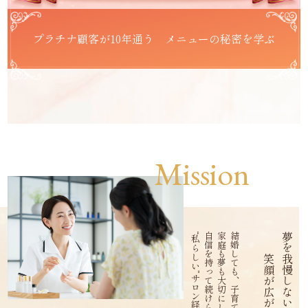
プラチナ顧客が10年通う メニューの秘密を学ぶ
Mission
“私らしい”サロン経営を応援します。
自信を持って続けられる
家庭も夢も大切にしながら、
結婚しても、子育て中でも、
笑顔が広がる働き方を。
夢を我慢しない人生を。